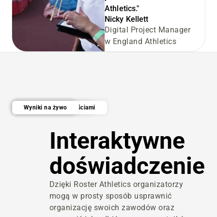
Athletics."
Nicky Kellett
Digital Project Manager
w England Athletics
Potwierdzanie startu
Zarządzanie płatnościami
Wyniki na żywo
Rozstawianie
Zgłoszenia
Interaktywne
doświadczenie
Dzięki Roster Athletics organizatorzy
mogą w prosty sposób usprawnić
organizację swoich zawodów oraz