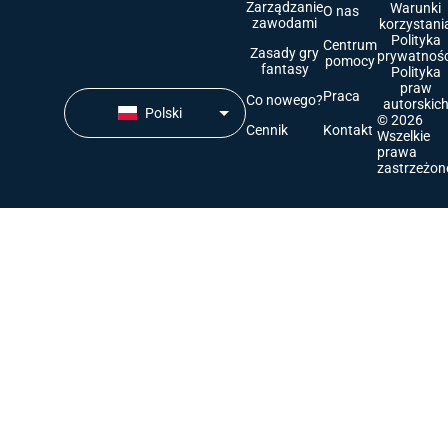
Zarządzanie
Warunki
O nas
zawodami
korzystani
Polityka
Centrum
Zasady gry
prywatnośc
pomocy
fantasy
Polityka
praw
Praca
Co nowego?
autorskic
Polski
© 2026
Cennik
Kontakt
Wszelkie
prawa
zastrzeżon