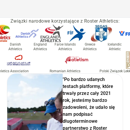
Związki narodowe korzystające z Roster Athletics:
Danish
England
Faroe Islands
Greece
Icelandic
Athletics
Athletics
Athletics
Athletics
Athletic
letics Association
Romanian Athletics
Polski Związek Lekki
"Po bardzo udanych
testach platformy, które
trwały przez cały 2021
rok, jesteśmy bardzo
zadowoleni, że udało się
nam podpisać
długoterminowe
partnerstwo z Roster